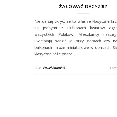
ŻAŁOWAĆ DECYZJI?
Nie da się ukryć, że to właśnie klasyczne kr
są jednymi z ulubionych kwiatów ogr
wszystkich Polaków. Mieszkańcy naszeg
uwielbiają sadzić je przy domach czy n
balkonach – róże miniaturowe w donicach. Si
klasyczne róże pnące,…
Przez
Paweł Adamiak
3 cz