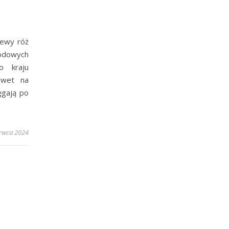
zewy róż
odowych
o kraju
awet na
ęgają po
erwca 2024