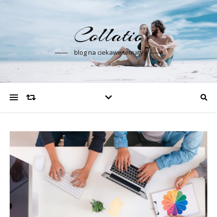
Collatio
blog na ciekawe tematy