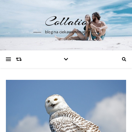
Collatio
blog na ciekawe tematy