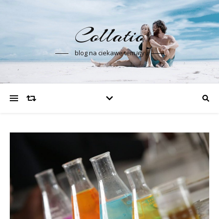
Collatio
blog na ciekawe tematy